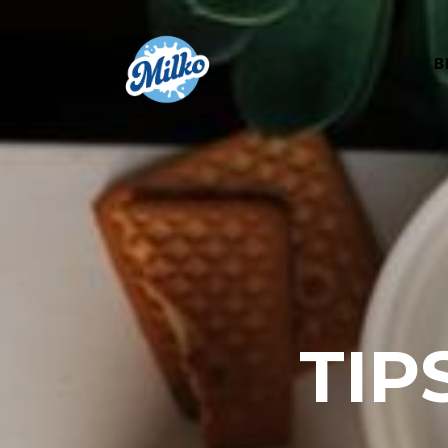
B
TIP