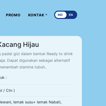
PROMO
KONTAK
IND
EN
Kacang Hijau
g padat gizi dalam bentuk Ready to drink
ja. Dapat digunakan sebagai alternatif
 menambah stamina tubuh..
uk :
l / Ctn )
Hewani, lemak susu+ lemak Nabati,